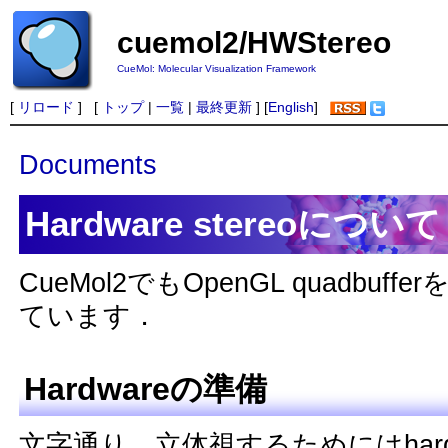
cuemol2/HWStereo
CueMol: Molecular Visualization Framework
[
リロード
] [
トップ
|
一覧
|
最終更新
] [
English
]
Documents
Hardware stereoについて
CueMol2でもOpenGL quadbuffe
ています．
Hardwareの準備
文字通り，立体視するためにはhar