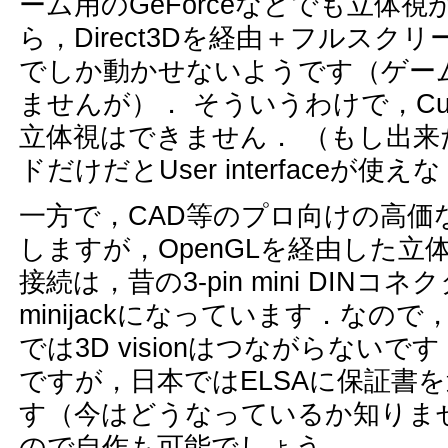
ーム用のGeForceなどでも立体
ら，Direct3Dを経由＋フルス
でしか動かせないようです（ゲー
ませんが）． そういうわけで，Cu
立体視はできません． （もし出
ドだけだとUser interface
一方で，CAD等のプロ向けの高価な
しますが，OpenGLを経由した立体視
接続は，昔の3-pin mini DINコネク
minijackになっています．なので，古い
では3D visionはつながらない
ですが，日本ではELSAに保証書
す（今はどうなっているか知りま
ので自作も可能でしょう．