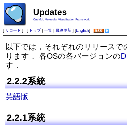
Updates
CueMol: Molecular Visualization Framework
[
リロード
] [
トップ
|
一覧
|
最終更新
] [
English
]
以下では，それぞれのリリースで
ります． 各OSの各バージョンの
D
す．
2.2.2系統
英語版
2.2.1系統