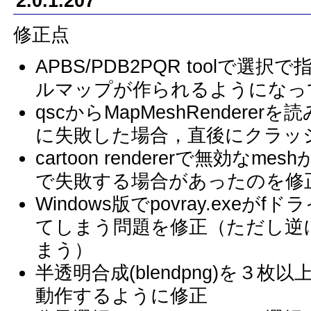
2.0.1.207
修正点
APBS/PDB2PQR toolで
ルマップが作られるようになっ
qscからMapMeshRender
に失敗した場合，直後にクラッ
cartoon rendererで無効なmesh
で失敗する場合があったのを修
Windows版でpovray.exeが
てしまう問題を修正（ただし逆
まう）
半透明合成(blendpng)を３
動作するように修正