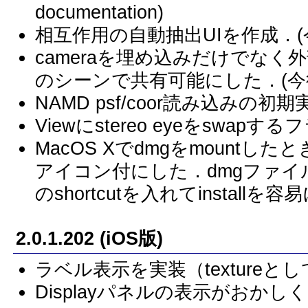
documentation)
相互作用の自動抽出UIを作成．(今後要
cameraを埋め込みだけでな
のシーンで共有可能にした．(今後要do
NAMD psf/coor読み込みの初期
Viewにstereo eyeをswapするフラ
MacOS Xでdmgをmountし
アイコン付にした．dmgファイル中の
のshortcutを入れてinstallを
2.0.1.202 (iOS版)
ラベル表示を実装（textureと
Displayパネルの表示がおか