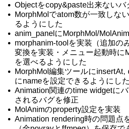
Objectをcopy&paste出来な
MorphMolでatom数が一致しな
るようにした
anim_panelにMorphMol/Mol
morphanim-toolを実装（追加の
変換を実装・メニュー起動時にMolC
を選べるようにした
MorphMol編集ツールにinsertAt, 
にnameを設定できるようにし
Animation関連のtime wi
されるバグを修正
MolAnimのproperty設定を実装
Animation rendering
（全povrayとffmpeg）を保