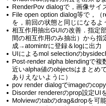
RenderPov dialogで，画
File open option dialog等で
を，前回の状態と同じになるよ
相互作用抽出GUIの改善．指定
間の相互作用のみ抽出）から指
成→atomintrに登録＆logに出力
UIによるmol selectionのby
Post-render alpha blen
近いalpha値のobjectsはまと
ありえないように）
pov render dialogでimag
Disorder rendererのprop設定U
Molviewのtabのdrag&dropを可