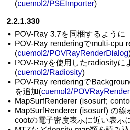
(
cuemol2/PSEImporter
)
2.2.1.330
POV-Ray 3.7を同梱するように
POV-Ray renderingでmulti-c
(
cuemol2/POVRayRenderDialog
POV-Rayを使用したradiosity
(
cuemol2/Radiosity
)
POV-Ray renderingでBack
を追加(
cuemol2/POVRayRender
MapSurfRenderer (isosur
MapSurfRenderer (isosurf
cootの電子密度表示に近い表示
MTZなどdensity map類を読み