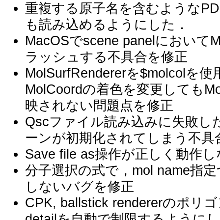
重複する原子名を含むようなPDB fo
も読み込めるようにした．
MacOSでscene panelにおい
ラッシュする不具合を修正
MolSurfRendererを$mol
MolCoordの着色を変更してもMol
映されない問題点を修正
Qscファイル読み込みに失敗
ーンが初期化されてしまう不具
Save file as操作が正しく
分子選択の式で，mol name指
しないバグを修正
CPK, ballstick rende
detailを自動で制限するように