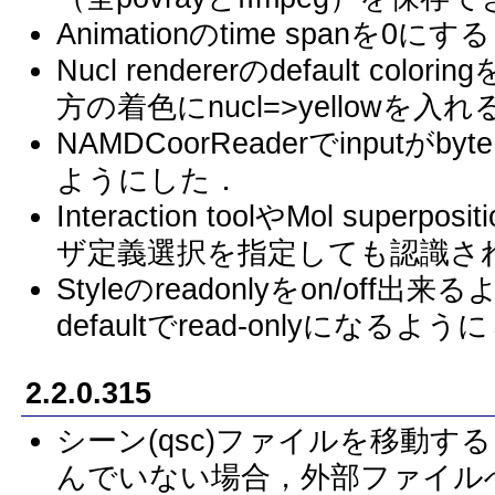
Animationのtime span
Nucl rendererのdefault color
方の着色にnucl=>yellowを
NAMDCoorReaderでinputが
ようにした．
Interaction toolやMol su
ザ定義選択を指定しても認識さ
Styleのreadonlyをon/off
defaultでread-onlyになるよ
2.2.0.315
シーン(qsc)ファイルを移動
んでいない場合，外部ファイル