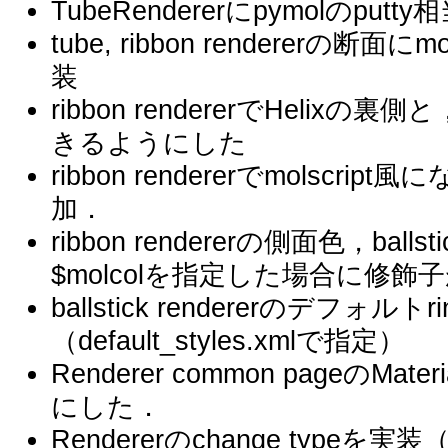
TubeRendererにpymolのputt
tube, ribbon rendererの断面にm
装
ribbon rendererでHelix
きるようにした
ribbon rendererでmolscr
加．
ribbon rendererの側面色，balls
$molcolを指定した場合に修
ballstick rendererのデフォル
（default_styles.xmlで指定）
Renderer common pageの
にした．
Rendererのchange typeを実装（w